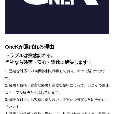
サービス一覧
安心と信頼のカーライフを、
OneKが選ばれる理由
ロードサービス
OneKにお任せください！
トラブルは突然訪れる。
安心とサポートを、いつでもどこでも。
OneKではロードサービス以外にも自動車の販売、車検や点検、
当社なら確実・安心・迅速に解決します！
万が一車両がトラブルに遭遇した場合、故障や事故を起こした場
修理、カスタマイズなど、車に関わるあらゆるサービスを取り扱
1. 迅速な対応：24時間体制で待機しており、すぐに駆けつけま
合に、道路での待ち時間や困難を解消し、修理や移送を行うサー
っております。お客様のカーライフに必要なことは全てお任せく
す。
ビスです。主な内容には自動車修理・レッカーサービス、ガソリ
ださい！
2. 経験と技術：豊富な経験と高度な技術によって、安全かつ迅速
ンスタンドでのガソリン補給、タイヤ交換・修理、バッテリー交
なトラブル解決を実現しています。
換、キー紛失時の対応、ガラス修理、簡易住宅などの宿泊施設の
詳しくはこちら
3. 誠実な対応：お客様に寄り添い、丁寧かつ誠実な対応を心がけ
手配など全てOneKにお任せください！
ています。
4. 充実した設備・保険：安心してご利用いただけるよう、最新の