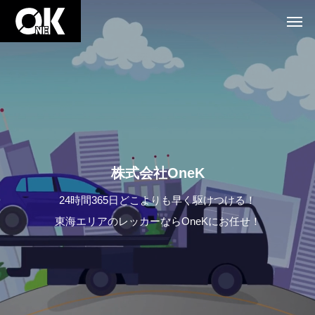
株
式
会
社
O
n
e
K
24時間365日どこよりも早く駆けつける！
東海エリアのレッカーならOneKにお任せ！
2
4
時
間
3
6
5
日