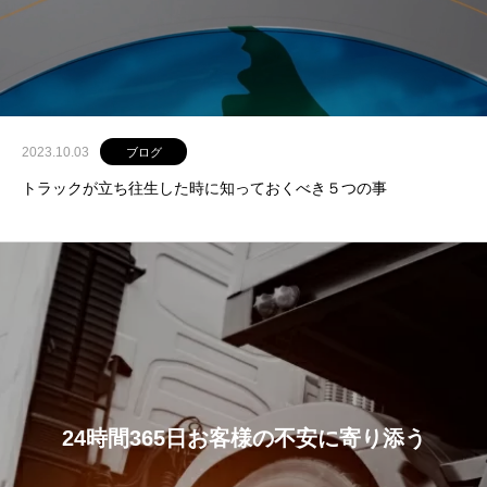
お
客
様
の
不
安
に
寄
り
添
う
2023.10.03
ブログ
トラックが立ち往生した時に知っておくべき５つの事
24時間365日お客様の不安に寄り添う